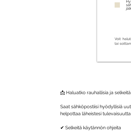
Hyv
säh
jäl
Voit halut
tai soitta
📩 Haluatko rauhallisia ja selkeit
Saat sähköpostiisi hyödyllisiä uu
helpottaa läheistesi tulevaisuutta
✔ Selkeitä käytännön ohjeita