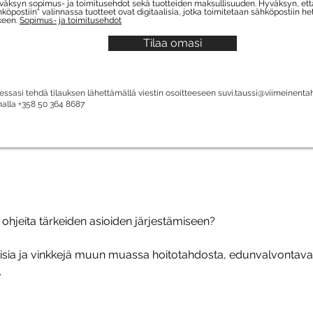
äksyn sopimus- ja toimitusehdot sekä tuotteiden maksullisuuden. Hyväksyn, että 
köpostiin" valinnassa tuotteet ovat digitaalisia, jotka toimitetaan sähköpostiin he
keen.
Sopimus- ja toimitusehdot
Tilaa omasi
essasi tehdä tilauksen lähettämällä viestin osoitteeseen
suvi.taussi@viimeinentah
malla +358 50 364 8687
ä ohjeita tärkeiden asioiden järjestämiseen?
tisia ja vinkkejä muun muassa hoitotahdosta, edunvalvontavaltu
.