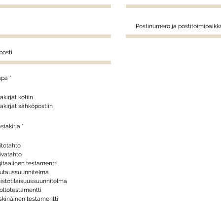
apa
*
akirjat kotiin
akirjat sähköpostiin
P
asiakirja
*
a
k
o
itotahto
l
ivatahto
l
i
itaalinen testamentti
n
utaussuunnitelma
e
n
istotilaisuussuunnitelma
oltotestamentti
skinäinen testamentti