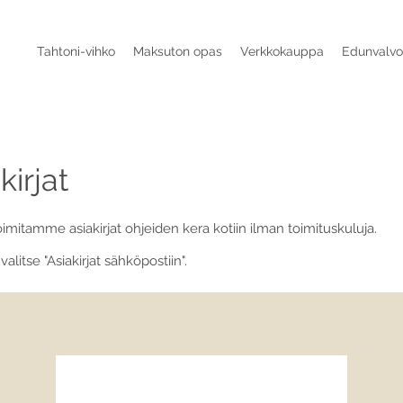
Tahtoni-vihko
Maksuton opas
Verkkokauppa
Edunvalvo
kirjat
oimitamme asiakirjat ohjeiden kera kotiin ilman toimituskuluja.
valitse "Asiakirjat sähköpostiin".