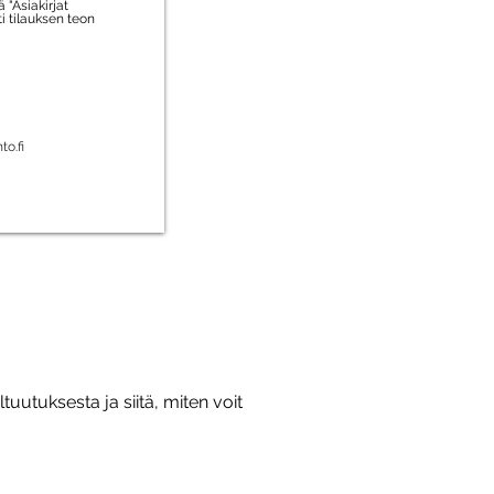
"Asiakirjat
ti tilauksen teon
to.fi
utuksesta ja siitä, miten voit 