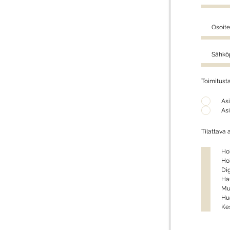
Toimitust
Asi
Asi
Tilattava 
Ho
Ho
Dig
Ha
Mu
Hu
Ke