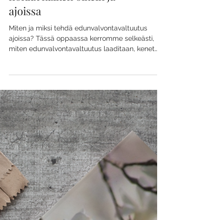
Edunvalvontavaltuutus
Edunvalvontavaltuutus
alusta loppuun – näin
hoidat kaiken oikein ja
ajoissa
Miten ja miksi tehdä edunvalvontavaltuutus
ajoissa? Tässä oppaassa kerromme selkeästi,
miten edunvalvontavaltuutus laaditaan, kenet
kannattaa valita valtuutetuksi, mitä asiakirjoja
tarvitaan ja miten valtuutus vahvistetaan Digi- ja
väestötietovirastossa. Mukana tarkistuslista!