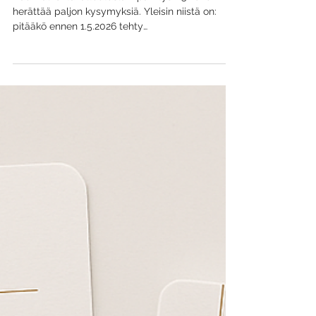
mitä uusi laki muutti?
Edunvalvontavaltuutuslain päivitys 1.5.2026
herättää paljon kysymyksiä. Yleisin niistä on:
pitääkö ennen 1.5.2026 tehty
edunvalvontavaltuutus uusia? Vastaus on
useimmissa tapauksissa ei. Lainmuutos koskee
pääasiassa 1.5.2026 jälkeen laadittuja
edunvalvontavaltuutuksia, eikä aiemmin tehtyjä
asianmukaisia valtuutuksia tarvitse uusia
pelkästään lainmuutoksen vuoksi. Tässä
artikkelissa käymme läpi, mitä laki muuttui, mitä
muutokset tarkoittavat käytännössä ja mitä
jokaisen...