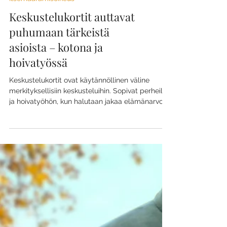
Itsemäärämisoikeus
Keskustelukortit auttavat
puhumaan tärkeistä
asioista – kotona ja
hoivatyössä
Keskustelukortit ovat käytännöllinen väline
merkityksellisiin keskusteluihin. Sopivat perheille
ja hoivatyöhön, kun halutaan jakaa elämänarvoja
ja muistoja helposti.