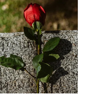
Edunvalvontavaltuutus – UKK! Miten se tehdään,
mitä maksaa ja milloin vahvistetaan? Lue kattava
opas ja varmista tulevaisuutesi!