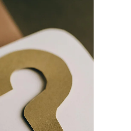
kohtasi kuukausien byrokratian – näin sinä voit
välttää sen Tahtoni-vihkon avulla.