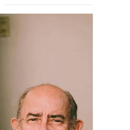
inhimillinen työkalu
tulevaisuutesi
turvaamiseen
Tahtoni-vihko on kattava työkalu, joka auttaa
sinua kirjaamaan tärkeät päätökset ja toiveet
yhteen paikkaan – selkeyttäen elämääsi ja
helpottaen läheistesi työtä.