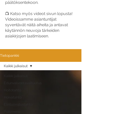
päätöksentekoon.
📺 Katso myös videot sivun lopusta!
Videoissamme asiantuntijat
syventävät näitä aiheita ja antavat
käytännön neuvoja tärkeiden
asiakirjojen laatimiseen.
Tietopankki
Kaikki julkaisut
Kaikki julkaisut
Edunvalvontavaltuutus
Hoitotahto
Hoivatahto
Elinluovutustahto
Poismeno