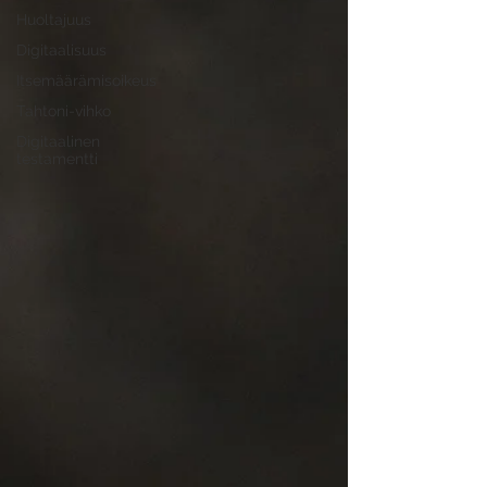
Huoltajuus
Digitaalisuus
Itsemäärämisoikeus
Tahtoni-vihko
Digitaalinen
testamentti