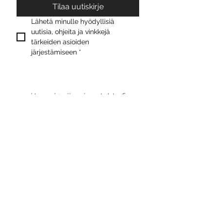
Tilaa uutiskirje
Lähetä minulle hyödyllisiä 
uutisia, ohjeita ja vinkkejä 
tärkeiden asioiden 
järjestämiseen
*
suvi.taussi@viimeinentahto.fi
Ma - pe klo 9 - 15
+358 50 364 8687
Y-tunnus
3579401-5
Majira Oy
Tietoa meistä
Tietosuojaseloste
Sopimus- ja toimitusehdot